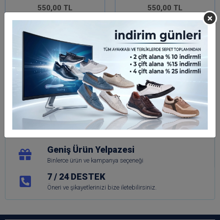
550,00 TL
550,00 TL
Sepete Ekle
Sepete Ekle
Hızlı Teslimat
Siparişleriniz en kısa sürede elinize ulaşır.
Güvenli Alışveriş
Güvenli ve kolay ödeme sistemi
Geniş Ürün Yelpazesi
Binlerce ürün ve kampanya seçeneği
7 / 24 DESTEK
Öneri ve şikayetlerinizi bize iletebilirsiniz.