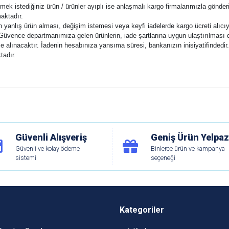
tmek istediğiniz ürün / ürünler ayıplı ise anlaşmalı kargo firmalarımızla gönderi
aktadır.
ın yanlış ürün alması, değişim istemesi veya keyfi iadelerde kargo ücreti alıcıya
 Güvence departmanımıza gelen ürünlerin, iade şartlarına uygun ulaştırılması d
e alınacaktır. İadenin hesabınıza yansıma süresi, bankanızın inisiyatifindedir.
tadır.
Güvenli Alışveriş
Geniş Ürün Yelpaz
Güvenli ve kolay ödeme
Binlerce ürün ve kampanya
sistemi
seçeneği
Kategoriler