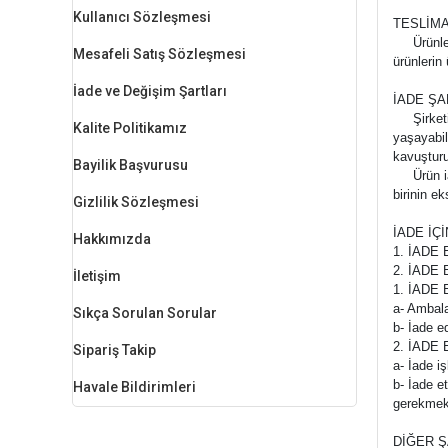
Kullanıcı Sözleşmesi
TESLİMA
Ürünlerin
Mesafeli Satış Sözleşmesi
ürünlerin
İade ve Değişim Şartları
İADE ŞA
Şirketimi
Kalite Politikamız
yaşayabil
kavuşturu
Bayilik Başvurusu
Ürün iade
birinin e
Gizlilik Sözleşmesi
İADE İÇ
Hakkımızda
1. İADE
2. İADE 
İletişim
1. İADE
a- Ambala
Sıkça Sorulan Sorular
b- İade e
2. İADE
Sipariş Takip
a- İade i
b- İade e
Havale Bildirimleri
gerekmekt
DİĞER Ş