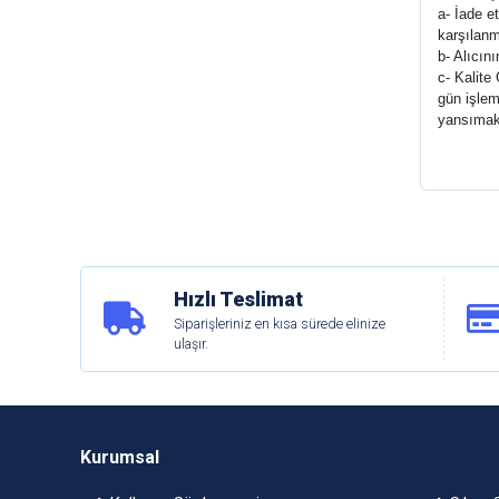
a- İade e
karşılanm
b- Alıcın
c- Kalite
gün işlem
yansımak
Hızlı Teslimat
Siparişleriniz en kısa sürede elinize
ulaşır.
Kurumsal