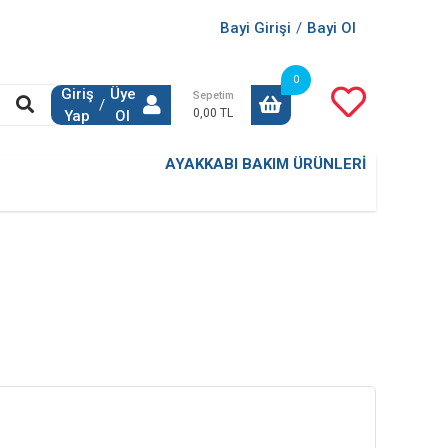
Bayi Girişi
/
Bayi Ol
0
Giriş
Üye
Sepetim
/
0,00 TL
Yap
Ol
AYAKKABI BAKIM ÜRÜNLERİ