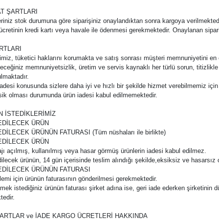
T ŞARTLARI
iz stok durumuna göre siparişiniz onaylandıktan sonra kargoya verilmektedir
 ücretinin kredi kartı veya havale ile ödenmesi gerekmektedir. Onaylanan sipari
RTLARI
z, tüketici haklarını korumakta ve satış sonrası müşteri memnuniyetini en ön 
eceğiniz memnuniyetsizlik, üretim ve servis kaynaklı her türlü sorun, titizlik
lmaktadır.
si konusunda sizlere daha iyi ve hızlı bir şekilde hizmet verebilmemiz için ge
ksik olması durumunda ürün iadesi kabul edilmemektedir.
İN İSTEDİKLERİMİZ
 EDİLECEK ÜRÜN
EDİLECEK ÜRÜNÜN FATURASI (Tüm nüshaları ile birlikte)
 EDİLECEK ÜRÜN
jı açılmış, kullanılmış veya hasar görmüş ürünlerin iadesi kabul edilmez.
dilecek ürünün, 14 gün içerisinde teslim alındığı şekilde,eksiksiz ve hasarsız
 EDİLECEK ÜRÜNÜN FATURASI
şlemi için ürünün faturasının gönderilmesi gerekmektedir.
tmek istediğiniz ürünün faturası şirket adına ise, geri iade ederken şirketinin d
edir.
ARTLAR ve İADE KARGO ÜCRETLERİ HAKKINDA