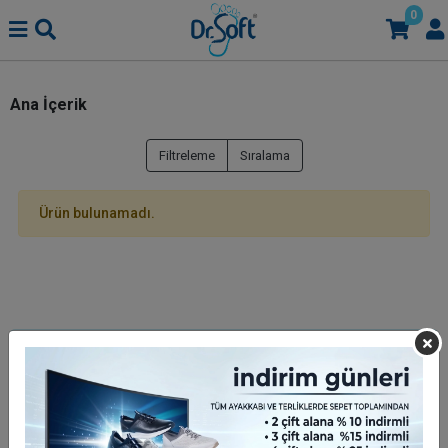
0
Ana İçerik
Filtreleme
Sıralama
Ürün bulunamadı.
Hızlı Teslimat
Siparişleriniz en kısa sürede elinize ulaşır.
Güvenli Alışveriş
Güvenli ve kolay ödeme sistemi