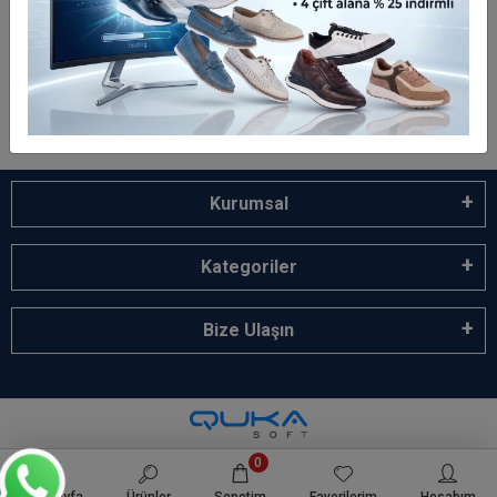
Geniş Ürün Yelpazesi
Binlerce ürün ve kampanya seçeneği
7 / 24 DESTEK
Öneri ve şikayetlerinizi bize iletebilirsiniz.
Kurumsal
Kategoriler
Bize Ulaşın
0