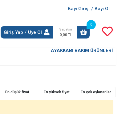
Bayi Girişi
/
Bayi Ol
0
Sepetim
Giriş Yap
/
Üye Ol
0,00 TL
AYAKKABI BAKIM ÜRÜNLERİ
En düşük fiyat
En yüksek fiyat
En çok oylananlar