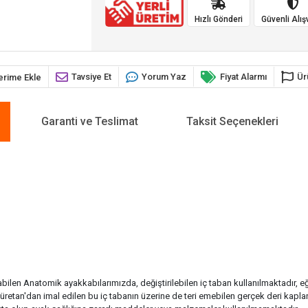
Hızlı Gönderi
Güvenli Alış
Tavsiye Et
Yorum Yaz
Fiyat Alarmı
Ür
erime Ekle
Garanti ve Teslimat
Taksit Seçenekleri
labilen Anatomik ayakkabılarımızda, değiştirilebilen iç taban kullanılmaktadır, e
iüretan'dan imal edilen bu iç tabanın üzerine de teri emebilen gerçek deri kapla