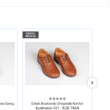
KARGO
KARGO
BEDAVA
BEDAV
ısı Geniş
Erkek Anatomik Ortopedik Konfor
Erkek
Ayakkabısı-501 - AÇIK TABA