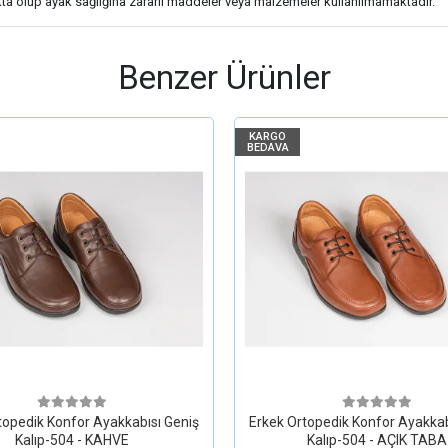
kta olup ayak sağlığına zararlı maddeler veya malzemeler kullanılmamaktadır.
Benzer Ürünler
KARGO
BEDAVA
topedik Konfor Ayakkabısı Geniş
Erkek Ortopedik Konfor Ayakkab
Kalıp-504 - KAHVE
Kalıp-504 - AÇIK TABA