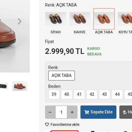
Renk: AÇIK TABA
SİYAH
KAHVE
AÇIK TABA
KOYU T
Fiyat
KARGO
2.999,90 TL
BEDAVA
Renk:
AÇIK TABA
Beden:
39
40
41
42
43
44
4
Sepete Ekle
H
Favorilerime ekle