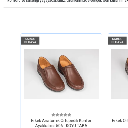
konforu ve rahatlığı yaşayacaksınız. Ürünlerimizde Gerçek deri kullanılma
KARGO
KARGO
BEDAVA
BEDAVA
Erkek Anatomik Ortopedik Konfor
Erkek Or
Ayakkabısı-506 - KOYU TABA