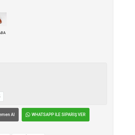
ABA
5
emen Al
WHATSAPP İLE SİPARİŞ VER