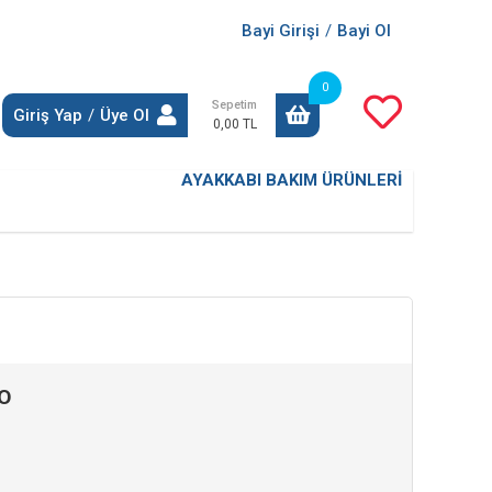
Bayi Girişi
/
Bayi Ol
0
Sepetim
Giriş Yap
/
Üye Ol
0,00 TL
AYAKKABI BAKIM ÜRÜNLERİ
O