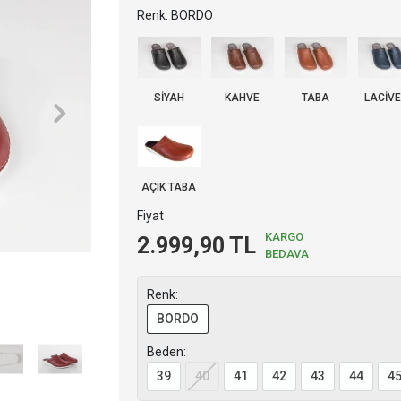
Renk: BORDO
SİYAH
KAHVE
TABA
LACİV
AÇIK TABA
Fiyat
KARGO
2.999,90 TL
BEDAVA
Renk:
BORDO
Beden:
39
40
41
42
43
44
4