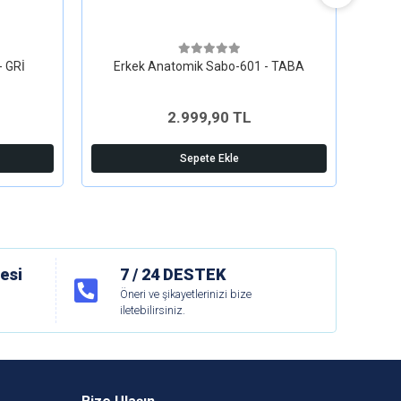
- GRİ
Erkek Anatomik Sabo-601 - TABA
Er
2.999,90 TL
Sepete Ekle
esi
7 / 24 DESTEK
Öneri ve şikayetlerinizi bize
iletebilirsiniz.