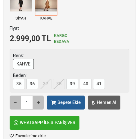
SİYAH
KAHVE
Fiyat
KARGO
2.999,00 TL
BEDAVA
Renk:
KAHVE
Beden:
35
36
37
38
39
40
41
Sepete Ekle
Hemen Al
WHATSAPP İLE SİPARİŞ VER
Favorilerime ekle