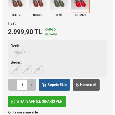
KAHVE
BORDO
YEŞİL
KIRMIZI
Fiyat
KARGO
2.999,90 TL
BEDAVA
Renk:
KIRMIZI
Beden:
38
39
40
Sepete Ekle
Hemen Al
WHATSAPP İLE SİPARİŞ VER
Favorilerime ekle