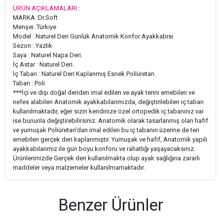
ÜRÜN AÇIKLAMALARI
:
MARKA :Dr.Soft
Menşei :Türkiye
Model : Naturel Deri Günlük Anatomik Konfor Ayakkabısı
Sezon : Yazlık
Saya : Naturel Napa Deri.
İç Astar : Naturel Deri.
İç Taban : Naturel Deri Kaplanmış Esnek Poliüretan.
Taban : Poli
***İçi ve dışı doğal deriden imal edilen ve ayak terini emebilen ve
nefes alabilen Anatomik ayakkabılarımızda, değiştirilebilen iç taban
kullanılmaktadır, eğer sizin kendinize özel ortopedik iç tabanınız var
ise bununla değiştirebilirsiniz. Anatomik olarak tasarlanmış olan hafif
ve yumuşak Poliüretan'dan imal edilen bu iç tabanın üzerine de teri
emebilen gerçek deri kaplanmıştır. Yumuşak ve hafif, Anatomik yapılı
ayakkabılarımız ile gün boyu konforu ve rahatlığı yaşayacaksınız.
Ürünlerimizde Gerçek deri kullanılmakta olup ayak sağlığına zararlı
maddeler veya malzemeler kullanılmamaktadır.
Benzer Ürünler