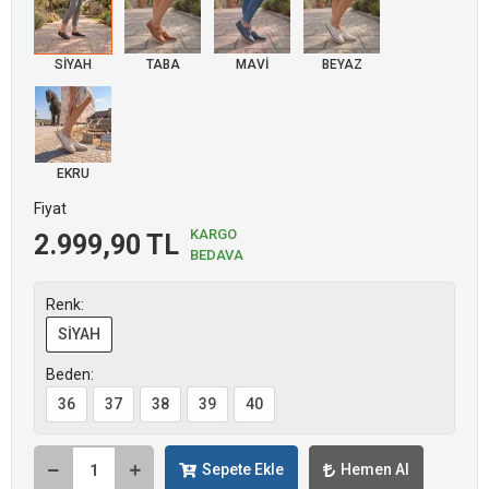
SİYAH
TABA
MAVİ
BEYAZ
EKRU
Fiyat
KARGO
2.999,90 TL
BEDAVA
Renk:
SİYAH
Beden:
36
37
38
39
40
Sepete Ekle
Hemen Al