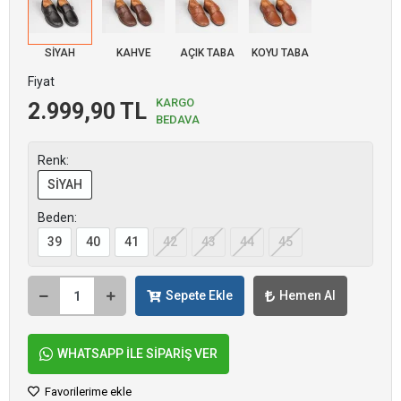
SİYAH
KAHVE
AÇIK TABA
KOYU TABA
Fiyat
KARGO
2.999,90 TL
BEDAVA
Renk:
SİYAH
Beden:
39
40
41
42
43
44
45
Sepete Ekle
Hemen Al
WHATSAPP İLE SİPARİŞ VER
Favorilerime ekle