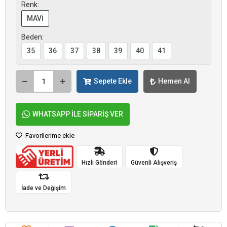
Renk:
MAVİ
Beden:
35
36
37
38
39
40
41
Sepete Ekle
Hemen Al
WHATSAPP İLE SİPARİŞ VER
Favorilerime ekle
Hızlı Gönderi
Güvenli Alışveriş
İade ve Değişim