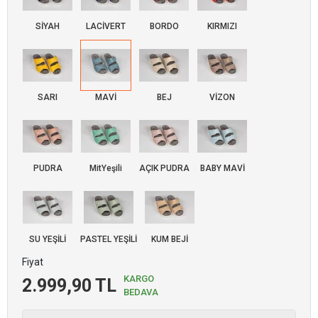
SİYAH
LACİVERT
BORDO
KIRMIZI
SARI
MAVİ
BEJ
VİZON
PUDRA
MitYeşili
AÇIK PUDRA
BABY MAVİ
SU YEŞİLİ
PASTEL YEŞİLİ
KUM BEJİ
Fiyat
KARGO
2.999,90 TL
BEDAVA