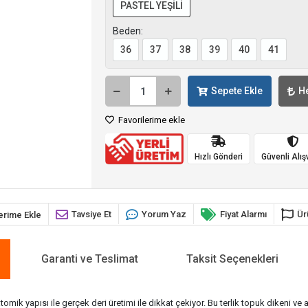
PASTEL YEŞİLİ
Beden:
36
37
38
39
40
41
Sepete Ekle
H
Favorilerime ekle
Hızlı Gönderi
Güvenli Alış
Tavsiye Et
Yorum Yaz
Fiyat Alarmı
Ür
erime Ekle
Garanti ve Teslimat
Taksit Seçenekleri
 yapısı ile gerçek deri üretimi ile dikkat çekiyor. Bu terlik topuk dikeni ve ay