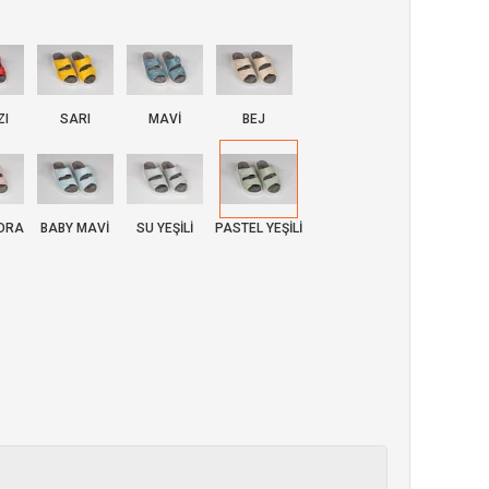
ZI
SARI
MAVİ
BEJ
UDRA
BABY MAVİ
SU YEŞİLİ
PASTEL YEŞİLİ