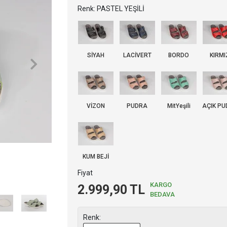
Renk: PASTEL YEŞİLİ
SİYAH
LACİVERT
BORDO
KIRMI
VİZON
PUDRA
MitYeşili
AÇIK P
KUM BEJİ
Fiyat
KARGO
2.999,90 TL
BEDAVA
Renk: