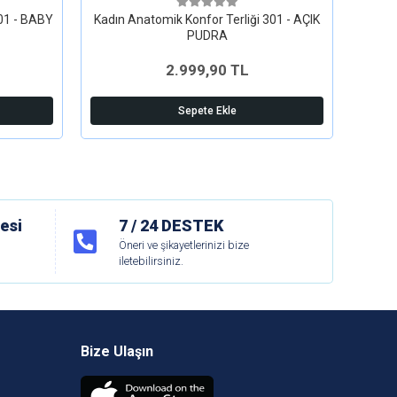
301 - BABY
Kadın Anatomik Konfor Terliği 301 - AÇIK
Kad
PUDRA
2.999,90 TL
Sepete Ekle
esi
7 / 24 DESTEK
Öneri ve şikayetlerinizi bize
iletebilirsiniz.
Bize Ulaşın